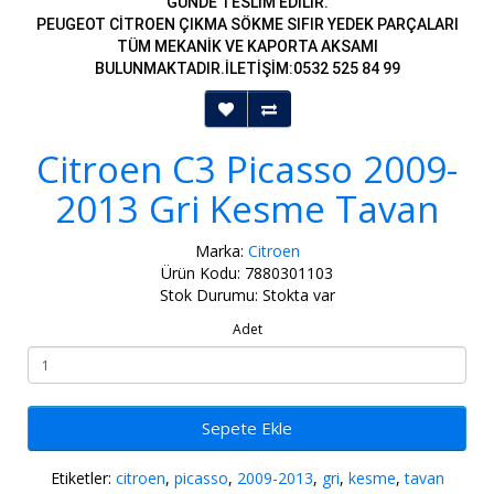
GÜNDE TESLİM EDİLİR.
PEUGEOT CİTROEN ÇIKMA SÖKME SIFIR YEDEK PARÇALARI
TÜM MEKANİK VE KAPORTA AKSAMI
BULUNMAKTADIR.İLETİŞİM:0532 525 84 99
Citroen C3 Picasso 2009-
2013 Gri Kesme Tavan
Marka:
Citroen
Ürün Kodu: 7880301103
Stok Durumu: Stokta var
Adet
Sepete Ekle
Etiketler:
citroen
,
picasso
,
2009-2013
,
gri
,
kesme
,
tavan