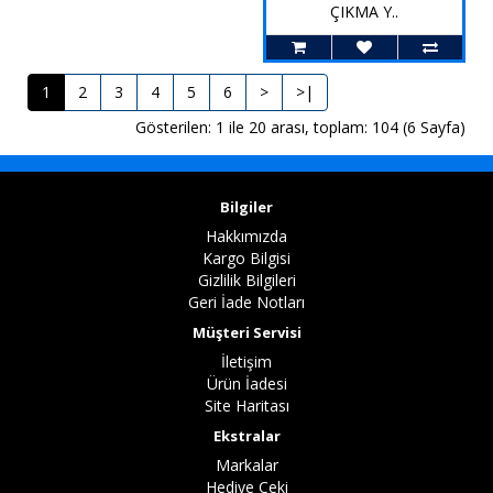
ÇIKMA Y..
1
2
3
4
5
6
>
>|
Gösterilen: 1 ile 20 arası, toplam: 104 (6 Sayfa)
Bilgiler
Hakkımızda
Kargo Bilgisi
Gizlilik Bilgileri
Geri İade Notları
Müşteri Servisi
İletişim
Ürün İadesi
Site Haritası
Ekstralar
Markalar
Hediye Çeki