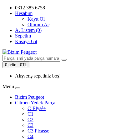
0312 385 6758
Hesabım
Kayıt Ol
Oturum Aç
A. Listem (0)
Sepetim
Kasaya Git
0 ürün - 0TL
Alışveriş sepetiniz boş!
Menü
Bizim Peugeot
Citroen Yedek Parça
C-Elysée
C1
C2
C3
C3 Picasso
C4