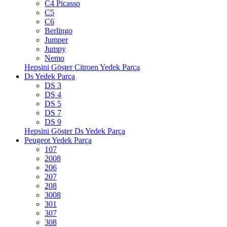
C4 Picasso
C5
C6
Berlingo
Jumper
Jumpy
Nemo
Hepsini Göster Citroen Yedek Parça
Ds Yedek Parça
DS 3
DS 4
DS 5
DS 7
DS 9
Hepsini Göster Ds Yedek Parça
Peugeot Yedek Parça
107
2008
206
207
208
3008
301
307
308