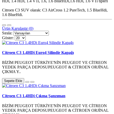
HDi,
1.4 HDi,
1.4 VTi,
1.6,
1.6 BlueHDi,
1.6 HDi,
1.6 VTi tipleri
Citroen C3 SUV olarak: C3 AirCross 1.2 PureTech, 1.5 BlueHdi,
1.6 BlueHdi.
Ürün Karşılaştır (0)
Sırala:
Göster:
Citroen C3 1.4HDi Euro4 Silindir Kapağı
BİZİM PEUGEOT TÜRKİYE'NİN PEUGEOT VE CİTREON
YEDEK PARÇA DEPOSUPEUGEOT & CİTROEN ORJİNAL
ÇIKMA Y..
Sepete Ekle
Citroen C3 1.4HDi Çıkma Şanzıman
BİZİM PEUGEOT TÜRKİYE'NİN PEUGEOT VE CİTREON
YEDEK PARÇA DEPOSUPEUGEOT & CİTROEN ORJİNAL