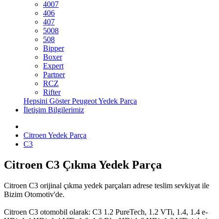
4007
406
407
5008
508
Bipper
Boxer
Expert
Partner
RCZ
Rifter
Hepsini Göster Peugeot Yedek Parça
İletişim Bilgilerimiz
Citroen Yedek Parça
C3
Citroen C3 Çıkma Yedek Parça
Citroen C3 orijinal çıkma yedek parçaları adrese teslim sevkiyat ile
Bizim Otomotiv'de.
Citroen C3 otomobil olarak: C3
1.2 PureTech,
1.2 VTi,
1.4,
1.4 e-